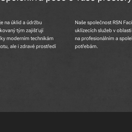
je na úklid a údržbu
Naše společnost RSN Facili
kovaný tým zajišťují
uklízecích služeb v oblast
 Díky moderním technikám
na profesionálním a spole
u, ale i zdravé prostředí
potřebám.