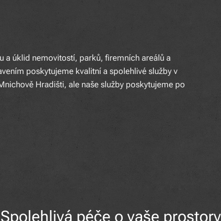
a úklid nemovitostí, parků, firemních areálů a
ením poskytujeme kvalitní a spolehlivé služby v
 Mnichově Hradišti, ale naše služby poskytujeme po
Spolehlivá péče o vaše prostory